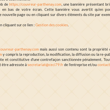
web de
https://couvreur-parthenay.com
, une bannière présentant br
ît en bas de votre écran. Cette bannière vous avertit qu’en po
e nouvelle page ou en cliquant sur divers éléments du site par exem
 cliquant sur ce lien :
Gestion des cookies
.
/couvreur-parthenay.com
mais aussi son contenu sont la propriété 
om
y compris la reproduction, la modification, la diffusion ou la re-pub
ite et constitutive d'une contrefaçon sanctionnée pénalement. To
t être adressée à
secretariat@ceci79.fr
de l'entreprise et/ou
contact