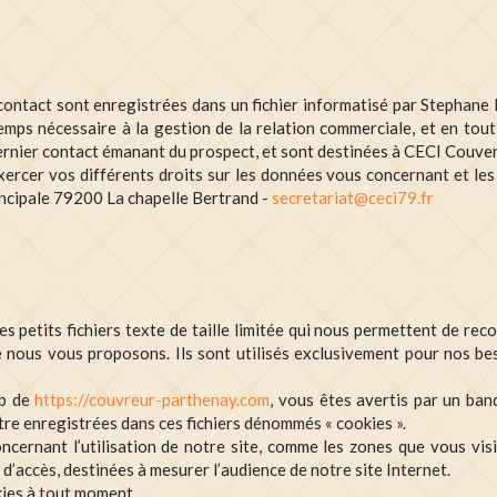
e contact sont enregistrées dans un fichier informatisé par Stephan
emps nécessaire à la gestion de la relation commerciale, et en tou
dernier contact émanant du prospect, et sont destinées à CECI Cou
cer vos différents droits sur les données vous concernant et les f
ncipale 79200 La chapelle Bertrand -
secretariat@ceci79.fr
s petits fichiers texte de taille limitée qui nous permettent de rec
 nous vous proposons. Ils sont utilisés exclusivement pour nos beso
eb de
https://couvreur-parthenay.com
, vous êtes avertis par un ba
être enregistrées dans ces fichiers dénommés « cookies ».
ernant l’utilisation de notre site, comme les zones que vous visi
 d’accès, destinées à mesurer l’audience de notre site Internet.
kies à tout moment.